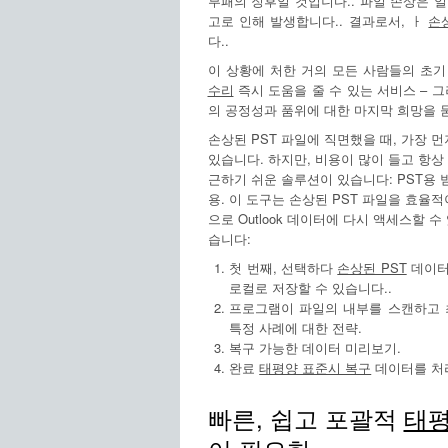
부패의 징후일 것입니다.. 파일 손상은 
고로 인해 발생합니다.. 결과로서, ㅏ
손
다..
이 상황에 처한 거의 모든 사람들의 초
수리
즉시 도움을 줄 수 있는 서비스 – 
의 공정성과 품위에 대한 마지막 희망을 
손상된 PST 파일에 직면했을 때, 가장 
있습니다. 하지만, 비용이 많이 들고 항상 
근하기 쉬운 솔루션이 있습니다: PST용 받
용. 이 도구는 손상된 PST 파일을 효
으로 Outlook 데이터에 다시 액세스할 
습니다:
첫 번째, 선택하다
손상된 PST
데이터
로컬로 저장할 수 있습니다..
프로그램이 파일의 내부를 스캔하고 
특정 사례에 대한 전략.
복구 가능한 데이터 미리보기.
완료
태평양 표준시 복구
데이터를 처
빠른, 쉽고 포괄적
태평