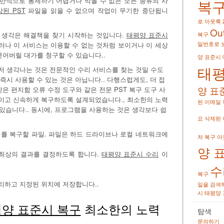
복
일반적으로 통제하기 어렵거나 막을 수 없는 모든 종류의 사
상된 PST
파일을 읽을 수 없으며 작업이 무기한 중단됩니
로
아웃룩 
Ou
기 생각은 해결책을 찾기 시작하는 것입니다.
태평양 표준시
복구
밀번호로 
그러나 이 서비스는 이용할 수 없는 것처럼 보이거나 이 세상
묻어버릴 대가를 청구할 수 있습니다..
양 표준시
태평
먼저 생각나는 것은 전문적인 수리 서비스를 찾는 것일 수도
즉시 사용할 수 있는 것은 아닙니다.. 다행스럽게도, 더 접
양 표
은 편지함 오류 수정 도구와 같은 전문 PST 복구 도구 사
율적이고 신속하게 복구하도록 설계되었습니다., 최소한의 노력
된 이메일
수 있습니다.. 동시에, 프로그램을 사용하는 것은 생각보다 쉽
요
삭제된 
를 복구할 파일. 파일은 하드 드라이브나 로컬 네트워크에
처 복구
아
양 
최상의 결과를 결정하도록 합니다.
태평양 표준시 수리
이
수
복구
리하고 지정된 위치에 저장합니다..
일을 검색
시
태평양 
양 표준시 복구
최소한의 노력
탐색
문의하기