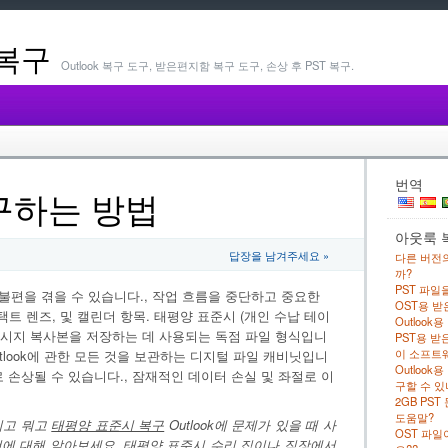
 복구
Outlook 복구 도구, 받은편지함 복구 도구, 손상 후 PST 복구.
번역
구하는 방법
아웃룩 복
답장을 남겨주세요 »
다른 버전의
까?
PST 파일
 큰 불편을 겪을 수 있습니다., 작업 흐름을 중단하고 중요한
OST용 받
트 렌즈, 및 캘린더 항목. 태평양 표준시 (개인 수납 테이
Outloo
ok에서 메시지 복사본을 저장하는 데 사용되는 독점 파일 형식입니
PST용 받
이 소프트웨
Outlook에 관한 모든 것을 보관하는 디지털 파일 캐비닛입니
Outloo
로 손상될 수 있습니다., 잠재적인 데이터 손실 및 좌절로 이
구할 수 있
2GB PST
도움말?
고 뭐고
태평양 표준시 복구
Outlook에 문제가 있을 때 사
OST 파일
것에 대해 알아보세요.
태평양 표준시 수리
집이나 직장에서