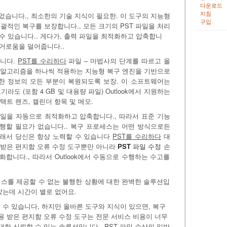
다운로드
지침
습니다., 최소한의 기술 지식이 필요한. 이 도구의 지능형
구입
괄적인 복구를 보장합니다., 모든 크기의 PST 파일을 처리
할 수 있습니다.. 게다가, 출력 파일을 최적화하고 압축합니
 번거로움을 덜어줍니다..
합니다.
PST를 수리하다
파일 – 마법사의 단계를 따르고 올
러 알고리즘을 하나씩 적용하는 지능형 복구 엔진을 기반으로
 정보의 모든 부분이 복원되도록 보장. 이 소프트웨어는
라도 (포함 4 GB 및 대용량 파일) Outlook에서 지원하는
택트 렌즈, 캘린더 항목 및 메모.
일을 자동으로 최적화하고 압축합니다., 따라서 표준 기능
 수행할 필요가 없습니다.. 복구 프로세스는 어떤 방식으로든
그래서 당신은 항상 노력할 수 있습니다
PST를 수리하다
대
용 받은 편지함 오류 수정 도구뿐만 아니라
PST 파일 수정
손
화합니다., 따라서 Outlook에서 수동으로 수행하는 수고를
비스를 제공할 수 없는 불행한 상황에 대한 완벽한 솔루션입
는데 시간이 별로 없어요.
 수 있습니다, 하지만 올바른 도구와 지식이 있으면, 복구
T용 받은 편지함 오류 수정 도구는 전문 서비스 비용이 너무
대한 신뢰할 수 있는 솔루션입니다.. PST 파일 손상의 일반