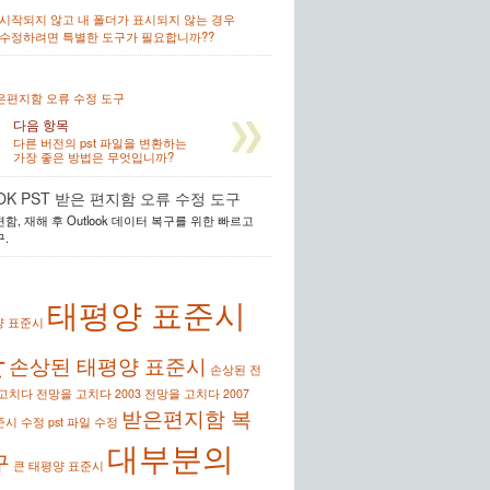
k이 시작되지 않고 내 폴더가 표시되지 않는 경우
k을 수정하려면 특별한 도구가 필요합니까??
은편지함 오류 수정 도구
다음 항목
다른 버전의 pst 파일을 변환하는
가장 좋은 방법은 무엇입니까?
OK PST 받은 편지함 오류 수정 도구
함, 재해 후 Outlook 데이터 복구를 위한 빠르고
.
태평양 표준시
양 표준시
환
손상된 태평양 표준시
손상된 전
고치다
전망을 고치다 2003
전망을 고치다 2007
받은편지함 복
준시 수정
pst 파일 수정
대부분의
구
큰 태평양 표준시